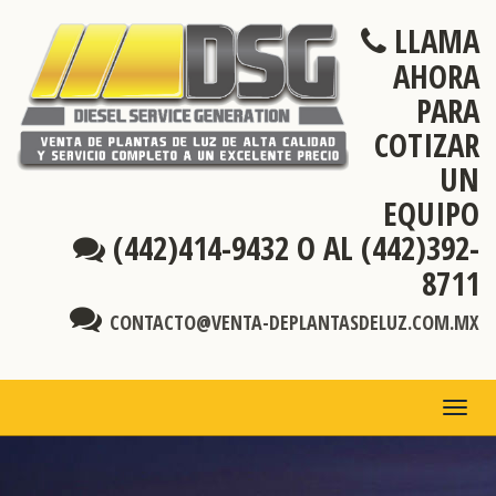
LLAMA
AHORA
PARA
COTIZAR
UN
EQUIPO
(442)414-9432 O AL (442)392-
8711
CONTACTO@VENTA-DEPLANTASDELUZ.COM.MX
TOGG
NAVI