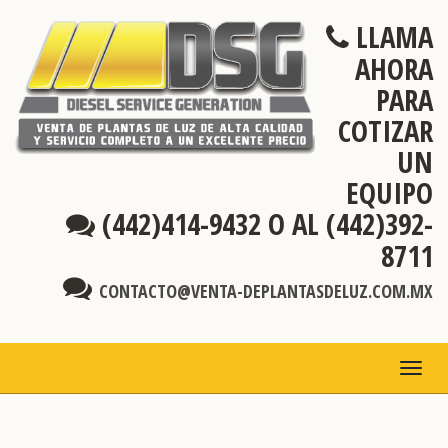
LLAMA
AHORA
PARA
COTIZAR
UN
EQUIPO
(442)414-9432 O AL (442)392-
8711
CONTACTO@VENTA-DEPLANTASDELUZ.COM.MX
TOGG
NAVI